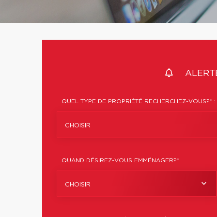
ALERTE
QUEL TYPE DE PROPRIÉTÉ RECHERCHEZ-VOUS?* :
CHOISIR
QUAND DÉSIREZ-VOUS EMMÉNAGER?*
CHOISIR