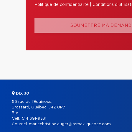
Politique de confidentialité
|
Conditions d'utilisat
SOUMETTRE MA DEMANDE
DIX 30
55 rue de l'Équinoxe,
Brossard, Québec, J4Z 0P7
Bur.:
Cell.:
514 691-9331
Courriel:
mariechristine.auger@remax-quebec.com