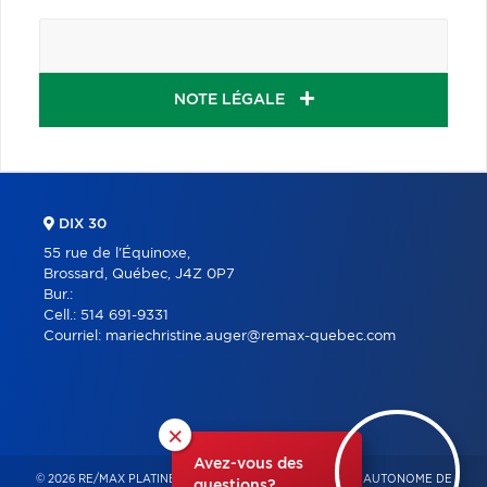
NOTE LÉGALE
DIX 30
55 rue de l'Équinoxe,
Brossard, Québec, J4Z 0P7
Bur.:
Cell.:
514 691-9331
Courriel:
mariechristine.auger@remax-quebec.com
×
Avez-vous des
© 2026 RE/MAX PLATINE – FRANCHISÉ INDÉPENDANT ET AUTONOME DE
questions?